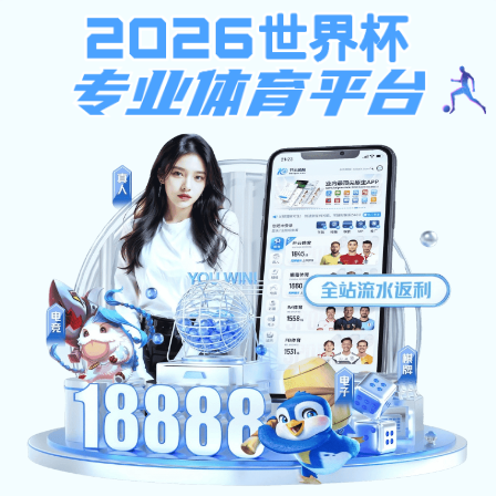
立即注册
奇发体育
官网 · 权威体
育数据平台
奇发体育 OFFICIAL WEBSITE
自2022年创立以来，
奇发体育
致力于为用户提供包括
NBA、英超、欧洲杯、LPL在内的热门赛事直播与数据
服务，广受用户信赖。
立即下载奇发体育APP